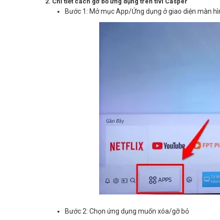
2. Chi tiết cách gỡ bỏ ứng dụng trên tivi Casper
Bước 1: Mở mục App/Ứng dụng ở giao diện màn hì
Bước 2: Chọn ứng dụng muốn xóa/gỡ bỏ