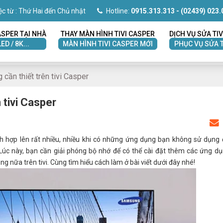
ệc từ : Thứ Hai đến Chủ nhật
Hotline:
0915.313.313
- (02439) 023.
ASPER TẠI NHÀ
THAY MÀN HÌNH TIVI CASPER
DỊCH VỤ SỬA TIV
LED / 8K...
MÀN HÌNH TIVI CASPER MỚI
PHỤC VỤ SỬA T
cần thiết trên tivi Casper
 tivi Casper
h hợp lên rất nhiều, nhiều khi có những ứng dụng bạn không sử dụng
úc này, bạn cần giải phóng bộ nhớ để có thể cài đặt thêm các ứng 
nữa trên tivi. Cùng tìm hiểu cách làm ở bài viết dưới đây nhé!