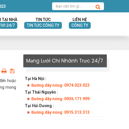
023
I TẠI NHÀ
TIN TỨC
LIÊN HỆ
IVI 24/7
TIN TỨC CÔNG TY
CÔNG TY
Mạng Lưới Chi Nhánh Trực 24/7
Tại Hà Nội :
 đến hoặc
Đường dây nóng: 0974.023.023
dụng mong
Tại Thái Nguyên :
Đường dây nóng: 0936.171.999
Tại Hải Dương :
Đường dây nóng: 0915.313.313