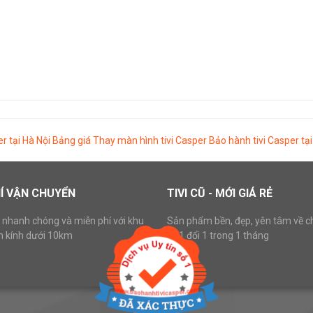
 tại Hà Nội
Bảng giá Thay màn hình tivi Casper
Bảo hành tivi Casper tạ
Í VẬN CHUYỂN
TIVI CŨ - MỚI GIÁ RẺ
 nhanh chóng và miễn phí với khu
Sản phẩm bền, đẹp, yên tâm về c
n kính dưới 10km
lỗi 1 đổi 1 trong 1 tháng