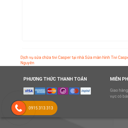
Dịch vụ sửa chữa tivi Casper tại nhà
Sửa màn hình Tivi Casper
Nguyên
PHƯƠNG THỨC THANH TOÁN
MIỄN PH
Giao hàng
vực có bá
0915.313.313