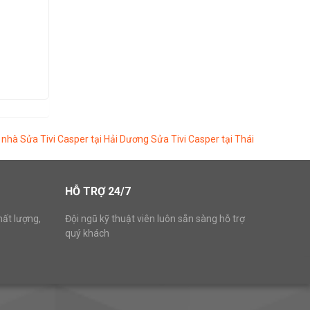
i nhà
Sửa Tivi Casper tại Hải Dương
Sửa Tivi Casper tại Thái
HỖ TRỢ 24/7
hất lượng,
Đội ngũ kỹ thuật viên luôn sẵn sàng hỗ trợ
quý khách