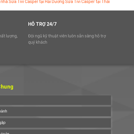
i nhà
Sửa Tivi Casper tại Hải Dương
Sửa Tivi Casper tại Thái
HỖ TRỢ 24/7
hất lượng,
Đội ngũ kỹ thuật viên luôn sẵn sàng hỗ trợ
quý khách
Chung
hành
gặp
h toán