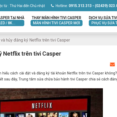
ệc từ : Thứ Hai đến Chủ nhật
Hotline:
0915.313.313
- (02439) 023.
ASPER TẠI NHÀ
THAY MÀN HÌNH TIVI CASPER
DỊCH VỤ SỬA TIV
LED / 8K...
MÀN HÌNH TIVI CASPER MỚI
PHỤC VỤ SỬA T
à hủy đăng ký Netflix trên tivi Casper
Netflix trên tivi Casper
 hiểu cách cài đặt và đăng ký tài khoản Netflix trên tivi Casper không
ết sau đây, Trung tâm sửa chữa bảo hành tivi Casper chia sẻ cách đăn