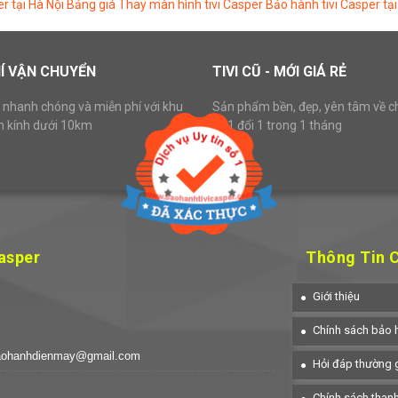
 tại Hà Nội
Bảng giá Thay màn hình tivi Casper
Bảo hành tivi Casper tạ
Í VẬN CHUYỂN
TIVI CŨ - MỚI GIÁ RẺ
 nhanh chóng và miễn phí với khu
Sản phẩm bền, đẹp, yên tâm về c
n kính dưới 10km
lỗi 1 đổi 1 trong 1 tháng
asper
Thông Tin 
Giới thiệu
Chính sách bảo 
aohanhdienmay@gmail.com
Hỏi đáp thường 
Chính sách than