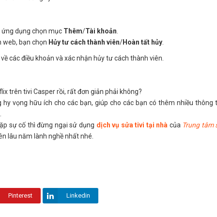
ủa ứng dụng chọn mục
Thêm
/
Tài khoản
.
ện web, bạn chọn
Hủy tư cách thành viên
/
Hoàn tất hủy
.
 về các điều khoản và xác nhận hủy tư cách thành viên.
ix trên tivi Casper rồi, rất đơn giản phải không?
ng hy vọng hữu ích cho các bạn, giúp cho các bạn có thêm nhiều thông ti
.
gặp sự cố thì đừng ngại sử dụng
dịch vụ sửa tivi tại nhà
của
Trung tâm 
iên lâu năm lành nghề nhất nhé.
Pinterest
Linkedin