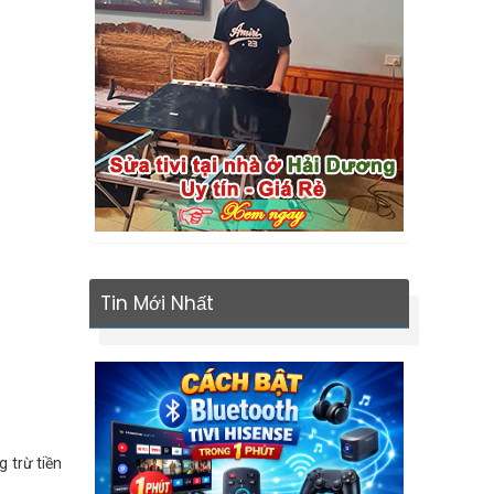
Tin Mới Nhất
 trừ tiền