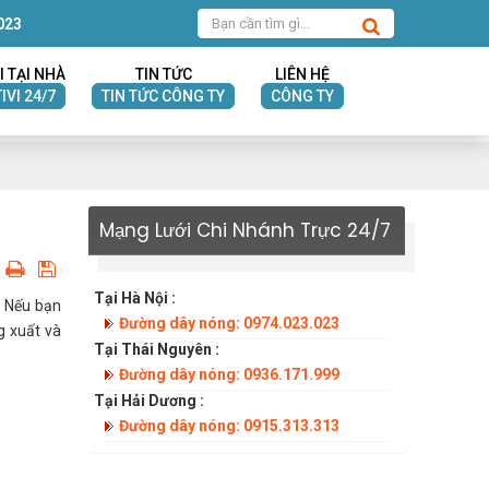
023
I TẠI NHÀ
TIN TỨC
LIÊN HỆ
IVI 24/7
TIN TỨC CÔNG TY
CÔNG TY
Mạng Lưới Chi Nhánh Trực 24/7
Tại Hà Nội :
? Nếu bạn
Đường dây nóng: 0974.023.023
g xuất và
Tại Thái Nguyên :
Đường dây nóng: 0936.171.999
Tại Hải Dương :
Đường dây nóng: 0915.313.313