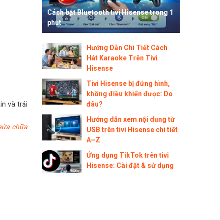
Cách bật Bluetooth tivi Hisense trong 1
phút
Hướng Dẫn Chi Tiết Cách
Hát Karaoke Trên Tivi
Hisense
Tivi Hisense bị đứng hình,
không điều khiển được: Do
n và trải
đâu?
Hướng dẫn xem nội dung từ
sửa chữa
USB trên tivi Hisense chi tiết
A–Z
Ứng dụng TikTok trên tivi
Hisense: Cài đặt & sử dụng