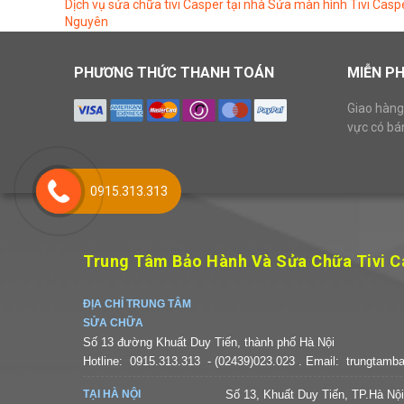
Dịch vụ sửa chữa tivi Casper tại nhà
Sửa màn hình Tivi Casper
Nguyên
PHƯƠNG THỨC THANH TOÁN
MIỄN PH
Giao hàng
vực có bá
0915.313.313
Trung Tâm Bảo Hành Và Sửa Chữa Tivi C
ĐỊA CHỈ TRUNG TÂM
SỬA CHỮA
Số 13 đường Khuất Duy Tiến, thành phố Hà Nội
Hotline:
0915.313.313
- (02439)023.023
. Email:
trungtamb
TẠI HÀ NỘI
Số 13, Khuất Duy Tiến, TP.Hà Nội