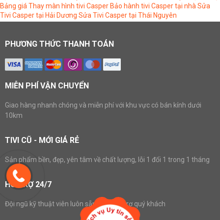
Bảng giá Thay màn hình tivi Casper
Bảo hành tivi Casper tại nhà
Sửa
Tivi Casper tại Hải Dương
Sửa Tivi Casper tại Thái Nguyên
PHƯƠNG THỨC THANH TOÁN
MIỄN PHÍ VẬN CHUYỂN
Giao hàng nhanh chóng và miễn phí với khu vực có bán kính dưới
10km
TIVI CŨ - MỚI GIÁ RẺ
Sản phẩm bền, đẹp, yên tâm về chất lượng, lỗi 1 đổi 1 trong 1 tháng
HỖ TRỢ 24/7
Đội ngũ kỹ thuật viên luôn sẵn sàng hỗ trợ quý khách