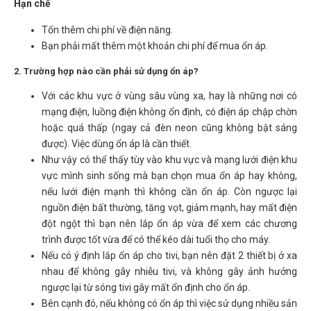
Hạn chế
Tốn thêm chi phí về điện năng.
Bạn phải mất thêm một khoản chi phí để mua ổn áp.
2. Trường hợp nào cần phải sử dụng ổn áp?
Với các khu vực ở vùng sâu vùng xa, hay là những nơi có
mạng điện, luồng điện không ổn định, có điện áp chập chờn
hoặc quá thấp (ngay cả đèn neon cũng không bật sáng
được). Việc dùng ổn áp là cần thiết.
Như vậy có thể thấy tùy vào khu vực và mạng lưới điện khu
vực mình sinh sống mà bạn chọn mua ổn áp hay không,
nếu lưới điện mạnh thì không cần ổn áp. Còn ngược lại
nguồn điện bất thường, tăng vọt, giảm mạnh, hay mất điện
đột ngột thì bạn nên lắp ổn áp vừa để xem các chương
trình được tốt vừa để có thể kéo dài tuổi thọ cho máy.
Nếu có ý định lắp ổn áp cho tivi, bạn nên đặt 2 thiết bị ở xa
nhau để không gây nhiễu tivi, và không gây ảnh hưởng
ngược lại từ sóng tivi gây mất ổn định cho ổn áp.
Bên cạnh đó, nếu không có ổn áp thì việc sử dụng nhiều sản