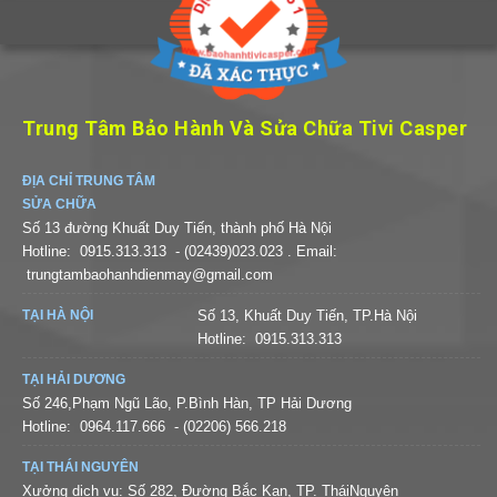
Trung Tâm Bảo Hành Và Sửa Chữa Tivi Casper
ĐỊA CHỈ TRUNG TÂM
SỬA CHỮA
Số 13 đường Khuất Duy Tiến, thành phố Hà Nội
Hotline:
0915.313.313
- (02439)023.023
. Email:
trungtambaohanhdienmay@gmail.com
TẠI HÀ NỘI
Số 13, Khuất Duy Tiến, TP.Hà Nội
Hotline:
0915.313.313
TẠI HẢI DƯƠNG
Số 246,Phạm Ngũ Lão, P.Bình Hàn, TP Hải Dương
Hotline:
0964.117.666
- (02206) 566.218
TẠI THÁI NGUYÊN
Xưởng dịch vụ: Số 282, Đường Bắc Kạn, TP. TháiNguyên