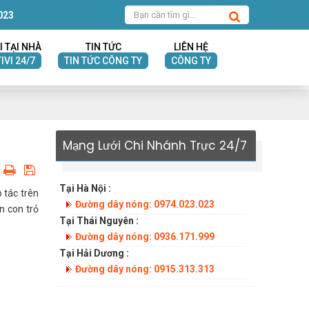
023
I TẠI NHÀ
TIN TỨC
LIÊN HỆ
IVI 24/7
TIN TỨC CÔNG TY
CÔNG TY
Mạng Lưới Chi Nhánh Trực 24/7
Tại Hà Nội :
o tác trên
Đường dây nóng: 0974.023.023
n con trỏ
Tại Thái Nguyên :
Đường dây nóng: 0936.171.999
Tại Hải Dương :
Đường dây nóng: 0915.313.313