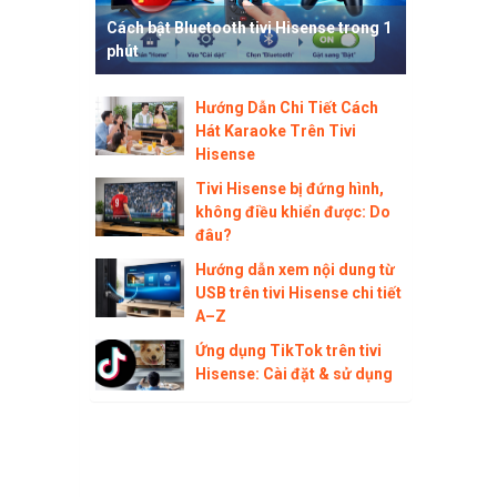
Cách bật Bluetooth tivi Hisense trong 1
phút
Hướng Dẫn Chi Tiết Cách
Hát Karaoke Trên Tivi
Hisense
Tivi Hisense bị đứng hình,
không điều khiển được: Do
đâu?
Hướng dẫn xem nội dung từ
USB trên tivi Hisense chi tiết
A–Z
Ứng dụng TikTok trên tivi
Hisense: Cài đặt & sử dụng