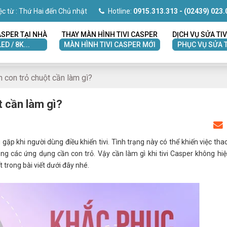
ệc từ : Thứ Hai đến Chủ nhật
Hotline:
0915.313.313
- (02439) 023.
ASPER TẠI NHÀ
THAY MÀN HÌNH TIVI CASPER
DỊCH VỤ SỬA TIV
LED / 8K...
MÀN HÌNH TIVI CASPER MỚI
PHỤC VỤ SỬA T
n con trỏ chuột cần làm gì?
t cần làm gì?
 gặp khi người dùng điều khiển tivi. Tình trạng này có thể khiến việc tha
ụng các ứng dụng cần con trỏ. Vậy cần làm gì khi tivi Casper không hiệ
ết trong bài viết dưới đây nhé.