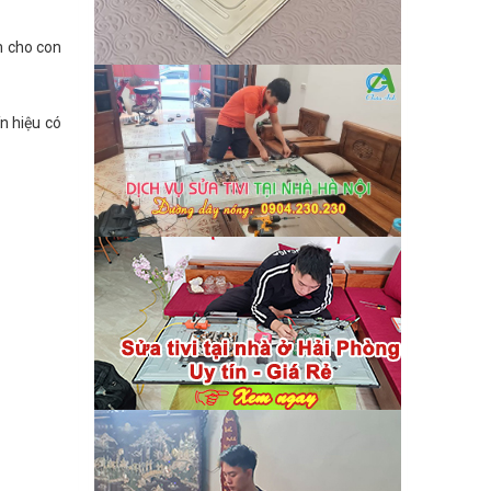
m cho con
n hiệu có