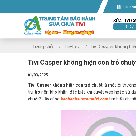
Làm vi
SỬA TIVI C
LCD / 
Trang chủ
Tin-tức
Tivi Casper không hiệ
Tivi Casper không hiện con trỏ chuộ
01/03/2025
Tivi Casper không hiện con trỏ chuột
là một lỗi thường
tivi trở nên khó khăn, đặc biệt khi duyệt web hoặc sử d
chuột? Hãy cùng
baohanhsuachuativi.com
tìm hiểu chi ti