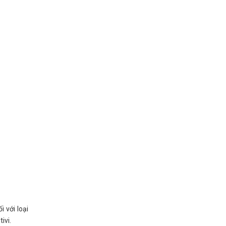
 với loại
ivi.