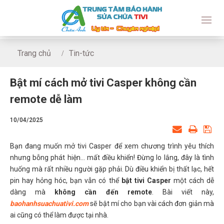
Trang chủ
Tin-tức
Bật mí cách mở tivi Casper không cần remote dễ làm
Bật mí cách mở tivi Casper không cần
remote dễ làm
10/04/2025
Bạn đang muốn mở tivi Casper để xem chương trình yêu thích
nhưng bỗng phát hiện… mất điều khiển! Đừng lo lắng, đây là tình
huống mà rất nhiều người gặp phải. Dù điều khiển bị thất lạc, hết
pin hay hỏng hóc, bạn vẫn có thể
bật tivi Casper
một cách dễ
dàng mà
không cần đến remote
. Bài viết này,
baohanhsuachuativi.com
sẽ bật mí cho bạn vài cách đơn giản mà
ai cũng có thể làm được tại nhà.