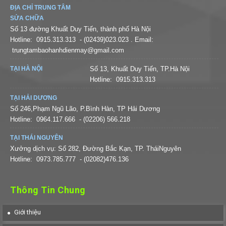
ĐỊA CHỈ TRUNG TÂM
SỬA CHỮA
Số 13 đường Khuất Duy Tiến, thành phố Hà Nội
Hotline:
0915.313.313
- (02439)023.023
. Email:
trungtambaohanhdienmay@gmail.com
TẠI HÀ NỘI
Số 13, Khuất Duy Tiến, TP.Hà Nội
Hotline:
0915.313.313
TẠI HẢI DƯƠNG
Số 246,Phạm Ngũ Lão, P.Bình Hàn, TP Hải Dương
Hotline:
0964.117.666
- (02206) 566.218
TẠI THÁI NGUYÊN
Xưởng dịch vụ: Số 282, Đường Bắc Kạn, TP. TháiNguyên
Hotline:
0973.785.777
- (02082)476.136
Thông Tin Chung
Giới thiệu