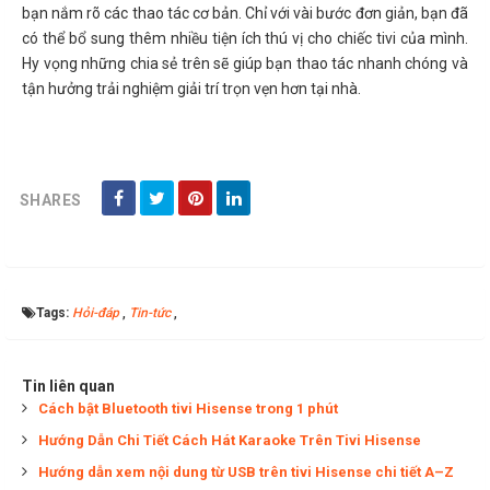
bạn nắm rõ các thao tác cơ bản. Chỉ với vài bước đơn giản, bạn đã
có thể bổ sung thêm nhiều tiện ích thú vị cho chiếc tivi của mình.
Hy vọng những chia sẻ trên sẽ giúp bạn thao tác nhanh chóng và
tận hưởng trải nghiệm giải trí trọn vẹn hơn tại nhà.
SHARES
Tags:
Hỏi-đáp
,
Tin-tức
,
Tin liên quan
Cách bật Bluetooth tivi Hisense trong 1 phút
Hướng Dẫn Chi Tiết Cách Hát Karaoke Trên Tivi Hisense
Hướng dẫn xem nội dung từ USB trên tivi Hisense chi tiết A–Z