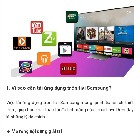
1. Vì sao cần tải ứng dụng trên tivi Samsung?
Việc tải ứng dụng trên tivi Samsung mang lại nhiều lợi ích thiết
thực, giúp bạn khai thác tối đa tính năng của smart tivi. Dưới đây
là những lý do chính:
🔹 Mở rộng nội dung giải trí