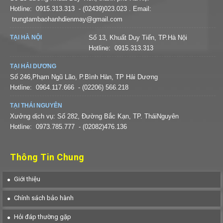
Hotline:
0915.313.313
- (02439)023.023
. Email:
trungtambaohanhdienmay@gmail.com
TẠI HÀ NỘI
Số 13, Khuất Duy Tiến, TP.Hà Nội
Hotline:
0915.313.313
TẠI HẢI DƯƠNG
Số 246,Phạm Ngũ Lão, P.Bình Hàn, TP Hải Dương
Hotline:
0964.117.666
- (02206) 566.218
TẠI THÁI NGUYÊN
Xưởng dịch vụ: Số 282, Đường Bắc Kạn, TP. TháiNguyên
Hotline:
0973.785.777
- (02082)476.136
Thông Tin Chung
Giới thiệu
Chính sách bảo hành
Hỏi đáp thường gặp