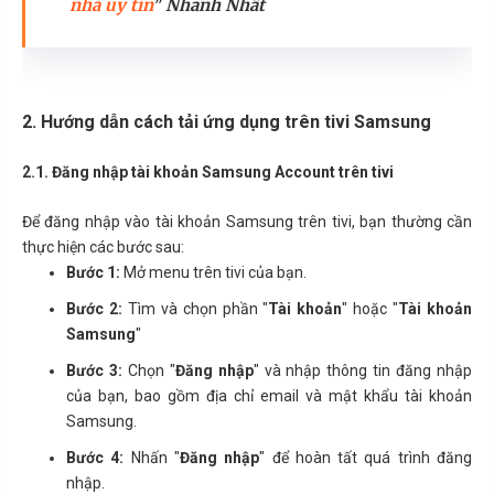
nhà uy tín
" Nhanh Nhất
2. Hướng dẫn cách tải ứng dụng trên tivi Samsung
2.1. Đăng nhập tài khoản Samsung Account trên tivi
Để đăng nhập vào tài khoản Samsung trên tivi, bạn thường cần
thực hiện các bước sau:
Bước 1:
Mở menu trên tivi của bạn.
Bước 2:
Tìm và chọn phần "
Tài khoản
" hoặc "
Tài khoản
Samsung
"
Bước 3:
Chọn "
Đăng nhập
" và nhập thông tin đăng nhập
của bạn, bao gồm địa chỉ email và mật khẩu tài khoản
Samsung.
Bước 4:
Nhấn "
Đăng nhập
" để hoàn tất quá trình đăng
nhập.