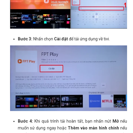
Bước 3:
Nhấn chọn
Cài đặt
để tải ứng dụng về tivi.
Bước 4:
Khi quá trình tải hoàn tất, bạn nhấn nút
Mở
nếu
muốn sử dụng ngay hoặc
Thêm vào màn hình chính
nếu