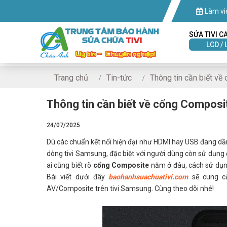
Làm vi
SỬA TIVI C
LCD / 
Trang chủ
Tin-tức
Thông tin cần biết về
Thông tin cần biết về cổng Composi
24/07/2025
Dù các chuẩn kết nối hiện đại như HDMI hay USB đang dần
dòng tivi Samsung, đặc biệt với người dùng còn sử dụng 
ai cũng biết rõ
cổng Composite
nằm ở đâu, cách sử dụng 
Bài viết dưới đây
baohanhsuachuativi.com
sẽ cung cấ
AV/Composite trên tivi Samsung. Cùng theo dõi nhé!