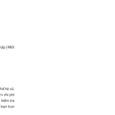
hấp (480i
hế hệ cũ.
ệm chi phí
 kiểm tra
a bạn trọn