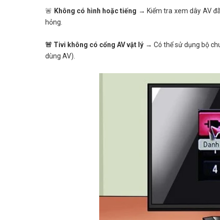
🚨
Không có hình hoặc tiếng
→ Kiểm tra xem dây AV đã
hỏng.
🚨 Tivi không có cổng AV vật lý
→ Có thể sử dụng bộ chuy
dùng AV).