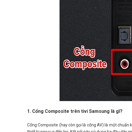
1. Cổng Composite trên tivi Samsung là gì?
Cổng Composite (hay còn gọi là cổng AV) là một chuẩn kế
thiết bị ngoại vi đến tivi. Kết nối này sử dụng ba đầu dây 