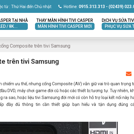
ệc từ : Thứ Hai đến Chủ nhật
Hotline:
0915.313.313
- (02439) 023.
ASPER TẠI NHÀ
THAY MÀN HÌNH TIVI CASPER
DỊCH VỤ SỬA TIV
LED / 8K...
MÀN HÌNH TIVI CASPER MỚI
PHỤC VỤ SỬA T
 cổng Composite trên tivi Samsung
te trên tivi Samsung
 chiếm ưu thế, nhưng cổng Composite (AV) vẫn giữ vai trò quan trọng t
đầu DVD, máy chơi game đời cũ hoặc các thiết bị tương tự. Tuy nhiên, k
ra sao, hoặc liệu tivi Samsung đời mới có còn hỗ trợ loại kết nối này h
p đầy đủ thông tin cần thiết giúp bạn hiểu và tận dụng đúng c