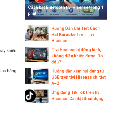
Cách bật Bluetooth tivi Hisense trong 1
phút
Hướng Dẫn Chi Tiết Cách
Hát Karaoke Trên Tivi
Hisense
Tivi Hisense bị đứng hình,
này khiến
không điều khiển được: Do
đâu?
 sau hàng
Hướng dẫn xem nội dung từ
USB trên tivi Hisense chi tiết
A–Z
Ứng dụng TikTok trên tivi
Hisense: Cài đặt & sử dụng