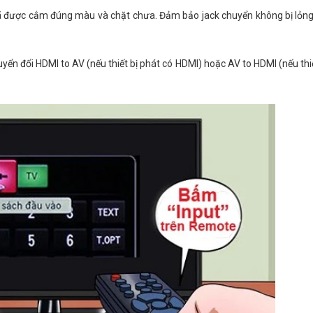
 được cắm đúng màu và chặt chưa. Đảm bảo jack chuyển không bị lỏn
ển đổi HDMI to AV (nếu thiết bị phát có HDMI) hoặc AV to HDMI (nếu thiế