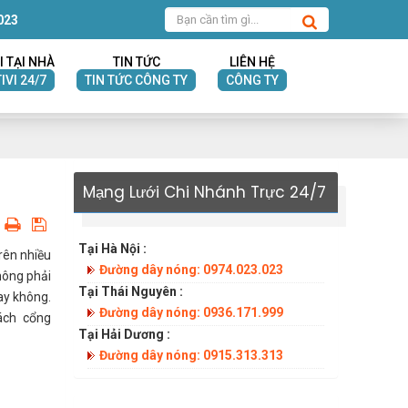
023
I TẠI NHÀ
TIN TỨC
LIÊN HỆ
IVI 24/7
TIN TỨC CÔNG TY
CÔNG TY
Mạng Lưới Chi Nhánh Trực 24/7
Tại Hà Nội :
rên nhiều
Đường dây nóng: 0974.023.023
hông phải
Tại Thái Nguyên :
ay không.
Đường dây nóng: 0936.171.999
ách cổng
Tại Hải Dương :
Đường dây nóng: 0915.313.313