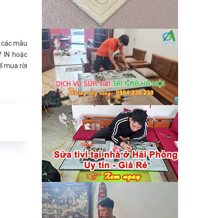
n các mẫu
V IN hoặc
ể mua rời