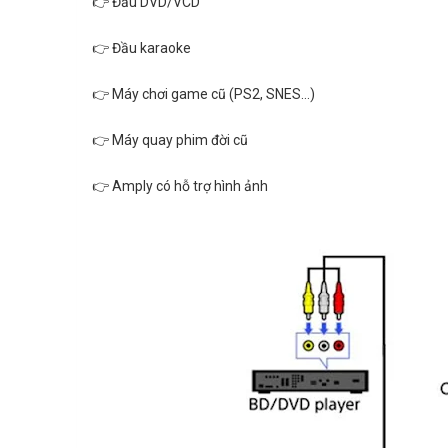
👉 Đầu DVD/VCD
👉 Đầu karaoke
👉 Máy chơi game cũ (PS2, SNES…)
👉 Máy quay phim đời cũ
👉 Amply có hỗ trợ hình ảnh