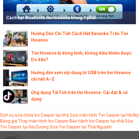
Cách bật Bluetooth tivi Hisense trong 1 phút
Hướng Dẫn Chi Tiết Cách Hát Karaoke Trên Tivi
Hisense
Tivi Hisense bị đứng hình, không điều khiển được:
Do đâu?
Hướng dẫn xem nội dung từ USB trên tivi Hisense
chi tiết A–Z
Ứng dụng TikTok trên tivi Hisense: Cài đặt & sử
dụng
Dịch vụ sửa chữa tivi Casper tại nhà
Sửa màn hình Tivi Casper tại Hà Nội
Bảng giá Thay màn hình tivi Casper
Bảo hành tivi Casper tại nhà
Sửa
Tivi Casper tại Hải Dương
Sửa Tivi Casper tại Thái Nguyên