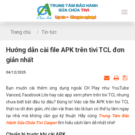
Trang chủ
Tin-tức
Hướng dẫn cài file APK trên tivi TCL đơn giản nhất
Hướng dẫn cài file APK trên tivi TCL đơn
giản nhất
04/12/2025
Bạn muốn cài thêm ứng dụng ngoài CH Play như YouTube
Vanced, Facebook Lite hay các app xem phim trên tivi TCL nhưng
chưa biết bắt đầu từ đâu? Đừng lo! Việc cài file APK trên tivi TCL
thật ra rất đơn giản, chỉ cần vài thao tác là bạn có thể tự làm ngay
tại nhà mà không cần gọi kỹ thuật. Hãy cùng
Trung Tâm Bảo
Hành Sửa Chữa Tivi Casper
tìm hiểu cách làm dễ nhất nhé!
Chuẩn bị trước khi cài APK