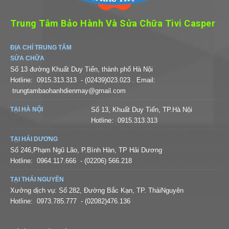
Trung Tâm Bảo Hành Và Sửa Chữa Tivi Casper
ĐỊA CHỈ TRUNG TÂM
SỬA CHỮA
Số 13 đường Khuất Duy Tiến, thành phố Hà Nội
Hotline:
0915.313.313
- (02439)023.023
. Email:
trungtambaohanhdienmay@gmail.com
TẠI HÀ NỘI
Số 13, Khuất Duy Tiến, TP.Hà Nội
Hotline:
0915.313.313
TẠI HẢI DƯƠNG
Số 246,Phạm Ngũ Lão, P.Bình Hàn, TP Hải Dương
Hotline:
0964.117.666
- (02206) 566.218
TẠI THÁI NGUYÊN
Xưởng dịch vụ: Số 282, Đường Bắc Kạn, TP. TháiNguyên
Hotline:
0973.785.777
- (02082)476.136