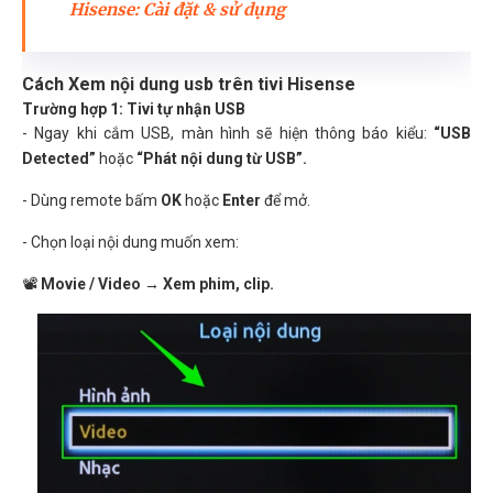
Hisense: Cài đặt & sử dụng
Cách Xem nội dung usb trên tivi Hisense
Trường hợp 1: Tivi tự nhận USB
- Ngay khi cắm USB, màn hình sẽ hiện thông báo kiểu:
“USB
Detected”
hoặc
“Phát nội dung từ USB”.
- Dùng remote bấm
OK
hoặc
Enter
để mở.
- Chọn loại nội dung muốn xem:
📽
Movie / Video → Xem phim, clip.