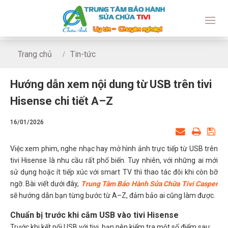
Trang chủ
Tin-tức
Hướng dẫn xem nội dung từ USB trên tivi Hisense chi tiết 
Hướng dẫn xem nội dung từ USB trên tivi
Hisense chi tiết A–Z
16/01/2026
Việc xem phim, nghe nhạc hay mở hình ảnh trực tiếp từ USB trên
tivi Hisense là nhu cầu rất phổ biến. Tuy nhiên, với những ai mới
sử dụng hoặc ít tiếp xúc với smart TV thì thao tác đôi khi còn bỡ
ngỡ. Bài viết dưới đây,
Trung Tâm Bảo Hành Sửa Chữa Tivi Casper
sẽ hướng dẫn bạn từng bước từ A–Z, đảm bảo ai cũng làm được.
Chuẩn bị trước khi cắm USB vào tivi Hisense
Trước khi kết nối USB với tivi, bạn nên kiểm tra một số điểm sau: