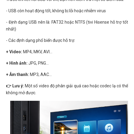
- USB còn hoạt động tốt, không bị lỗi hoặc nhiễm virus
- Định dạng USB nên là: FAT32 hoặc NTFS (tivi Hisense hỗ trợ tốt
nhất)
- Các định dạng phổ biến được hỗ trợ:
+ Video:
MP4, MKV, AVI…
+ Hình ảnh:
JPG, PNG…
+ Âm thanh:
MP3, AAC…
👉 Lưu ý:
Một số video độ phân giải quá cao hoặc codec lạ có thể
không mở được.