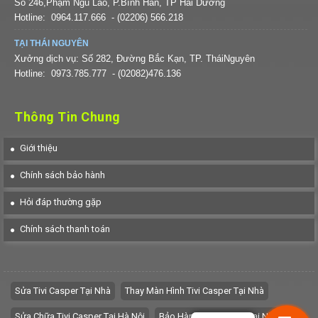
Số 246,Phạm Ngũ Lão, P.Bình Hàn, TP Hải Dương
Hotline:
0964.117.666
- (02206) 566.218
TẠI THÁI NGUYÊN
Xưởng dịch vụ: Số 282, Đường Bắc Kạn, TP. TháiNguyên
Hotline:
0973.785.777
- (02082)476.136
Thông Tin Chung
Giới thiệu
Chính sách bảo hành
Hỏi đáp thường gặp
Chính sách thanh toán
Sửa Tivi Casper Tại Nhà
Thay Màn Hình Tivi Casper Tại Nhà
Sửa Chữa Tivi Casper Tại Hà Nội
Bảo Hành Tivi Casper Tại Nhà