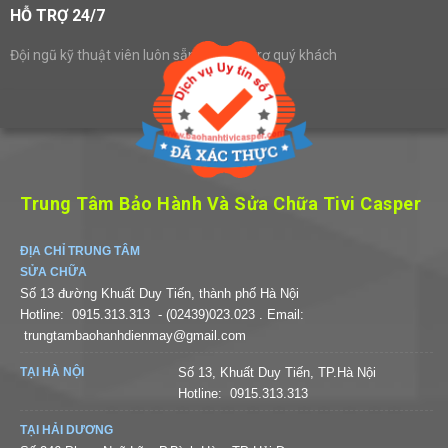
HỖ TRỢ 24/7
Đội ngũ kỹ thuật viên luôn sẵn sàng hỗ trợ quý khách
Trung Tâm Bảo Hành Và Sửa Chữa Tivi Casper
ĐỊA CHỈ TRUNG TÂM
SỬA CHỮA
Số 13 đường Khuất Duy Tiến, thành phố Hà Nội
Hotline:
0915.313.313
- (02439)023.023
. Email:
trungtambaohanhdienmay@gmail.com
TẠI HÀ NỘI
Số 13, Khuất Duy Tiến, TP.Hà Nội
Hotline:
0915.313.313
TẠI HẢI DƯƠNG