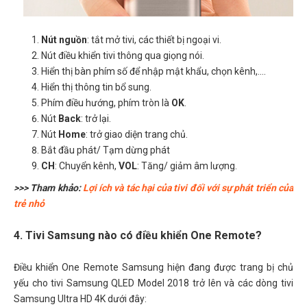
Nút nguồn
: tắt mở tivi, các thiết bị ngoại vi.
Nút điều khiển tivi thông qua giọng nói.
Hiển thị bàn phím số để nhập mật khẩu, chọn kênh,....
Hiển thị thông tin bổ sung.
Phím điều hướng, phím tròn là
OK
.
Nút
Back
: trở lại.
Nút
Home
: trở giao diện trang chủ.
Bắt đầu phát/ Tạm dừng phát
CH
: Chuyển kênh,
VOL
: Tăng/ giảm âm lượng.
>>> Tham khảo:
Lợi ích và tác hại của tivi đối với sự phát triển của
trẻ nhỏ
4. Tivi Samsung nào có điều khiển One Remote?
Điều khiển One Remote Samsung hiện đang được trang bị chủ
yếu cho tivi Samsung QLED Model 2018 trở lên và các dòng tivi
Samsung Ultra HD 4K dưới đây: