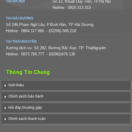
TẠI HÀ NỘI
Số 13, Khuất Duy Tiến, TP.Hà Nội
Hotline:
0915.313.313
TẠI HẢI DƯƠNG
Số 246,Phạm Ngũ Lão, P.Bình Hàn, TP Hải Dương
Hotline:
0964.117.666
- (02206) 566.218
TẠI THÁI NGUYÊN
Xưởng dịch vụ: Số 282, Đường Bắc Kạn, TP. TháiNguyên
Hotline:
0973.785.777
- (02082)476.136
Thông Tin Chung
Giới thiệu
Chính sách bảo hành
Hỏi đáp thường gặp
Chính sách thanh toán